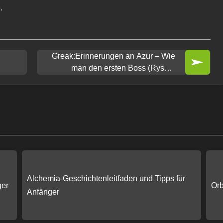
.
Greak:Erinnerungen an Azur – Wie
man den ersten Boss (Ryssar
Odekt) besiegt
Alchemia-Geschichtenleitfaden und Tipps für
ger
Orb
Anfänger