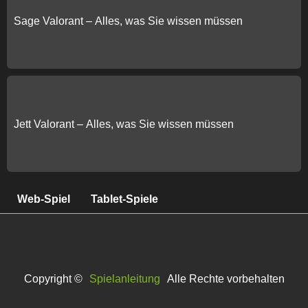
Sage Valorant – Alles, was Sie wissen müssen
Jett Valorant – Alles, was Sie wissen müssen
Web-Spiel
Tablet-Spiele
Copyright ©
Spielanleitung
Alle Rechte vorbehalten