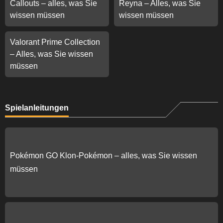
Callouts – alles, was Sie
Reyna – Alles, was Sie
wissen müssen
wissen müssen
Valorant Prime Collection
– Alles, was Sie wissen
müssen
Spielanleitungen
Pokémon GO Klon-Pokémon – alles, was Sie wissen
müssen