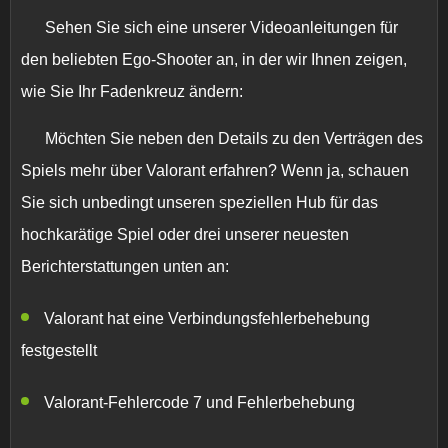
Sehen Sie sich eine unserer Videoanleitungen für
den beliebten Ego-Shooter an, in der wir Ihnen zeigen,
wie Sie Ihr Fadenkreuz ändern:
Möchten Sie neben den Details zu den Verträgen des
Spiels mehr über Valorant erfahren? Wenn ja, schauen
Sie sich unbedingt unseren speziellen Hub für das
hochkarätige Spiel oder drei unserer neuesten
Berichterstattungen unten an:
Valorant hat eine Verbindungsfehlerbehebung
festgestellt
Valorant-Fehlercode 7 und Fehlerbehebung