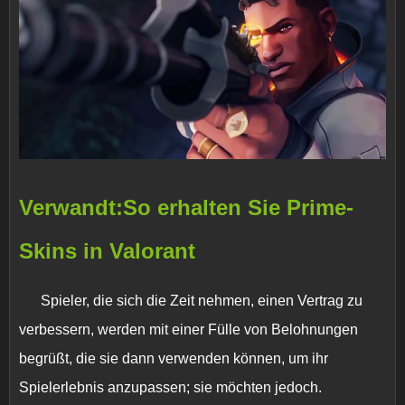
Verwandt:So erhalten Sie Prime-
Skins in Valorant
Spieler, die sich die Zeit nehmen, einen Vertrag zu
verbessern, werden mit einer Fülle von Belohnungen
begrüßt, die sie dann verwenden können, um ihr
Spielerlebnis anzupassen; sie möchten jedoch.