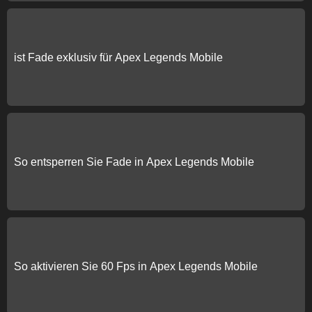
ist Fade exklusiv für Apex Legends Mobile
So entsperren Sie Fade in Apex Legends Mobile
So aktivieren Sie 60 Fps in Apex Legends Mobile