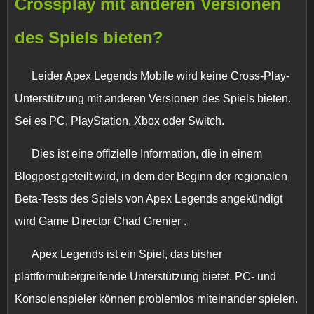
Crossplay mit anderen Versionen
des Spiels bieten?
Leider
Apex Legends Mobile
wird keine Cross-Play-
Unterstützung mit anderen Versionen des Spiels bieten.
Sei es PC, PlayStation, Xbox oder Switch.
Dies ist eine offizielle Information, die in einem
Blogpost geteilt wird, in dem der Beginn der regionalen
Beta-Tests des Spiels von
Apex Legends
angekündigt
wird Game Director
Chad Grenier
.
Apex Legends ist ein Spiel, das bisher
plattformübergreifende Unterstützung bietet. PC- und
Konsolenspieler können problemlos miteinander spielen.