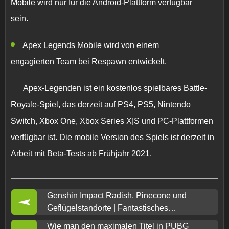
Mobile
wird nur für die Android-Plattform verfügbar
sein.
Apex Legends Mobile
wird von einem
engagierten Team bei Respawn entwickelt.
Apex-Legenden
ist ein kostenlos spielbares Battle-
Royale-Spiel, das derzeit auf PS4, PS5, Nintendo
Switch, Xbox One, Xbox Series X|S und PC-Plattformen
verfügbar ist. Die mobile Version des Spiels ist derzeit in
Arbeit mit Beta-Tests ab Frühjahr 2021.
Genshin Impact Radish, Pinecone und
Geflügelstandorte | Fantastisches
Merchandise-Event Tag 5
Wie man den maximalen Titel in PUBG