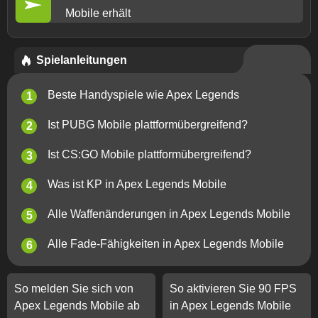
Mobile erhält
Spielanleitungen
Beste Handyspiele wie Apex Legends
Ist PUBG Mobile plattformübergreifend?
Ist CS:GO Mobile plattformübergreifend?
Was ist KP in Apex Legends Mobile
Alle Waffenänderungen in Apex Legends Mobile
Alle Fade-Fähigkeiten in Apex Legends Mobile
So melden Sie sich von
So aktivieren Sie 90 FPS
Apex Legends Mobile ab
in Apex Legends Mobile